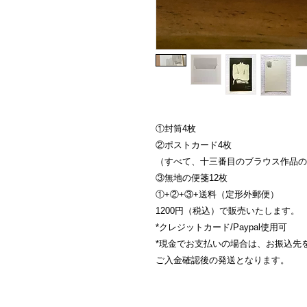
①封筒4枚
②ポストカード4枚
（すべて、十三番目のブラウス作品の
③無地の便箋
12枚
①+②+③+送料（定形外郵便）
1200円（税込）で販売いたします。
*クレジットカード/Paypal使用可
*現金でお支払いの場合は、お振込先
ご入金確認後の発送となります。