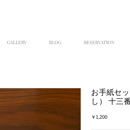
GALLERY
BLOG
RESERVATION
お手紙セッ
し） 十三
価
￥1,200
格