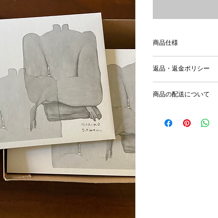
商品仕様
封筒は羽車封筒様に
返品・返金ポリシー
しっかりとしたコッ
筒。
商品に不具合があっ
カラーは、外側がホ
商品の配送について
基本的には、交換で
す。
返品となります場合
便箋はライトグレー
日本全国、定形外郵
す。返金の手数料に
す。（羽車封筒）
12/3頃から一斉に
なりますのでご注意