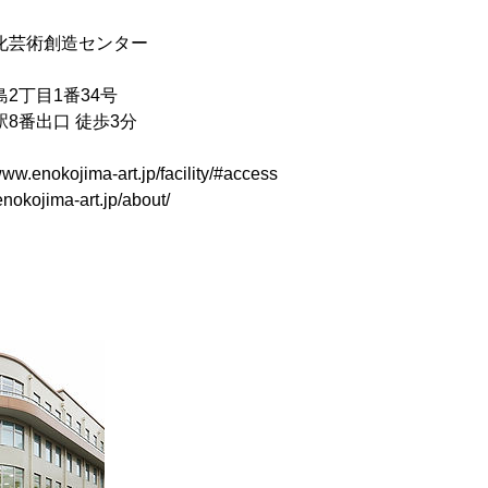
化芸術創造センター
2丁目1番34号
8番出口 徒歩3分
enokojima-art.jp/facility/#access
nokojima-art.jp/about/