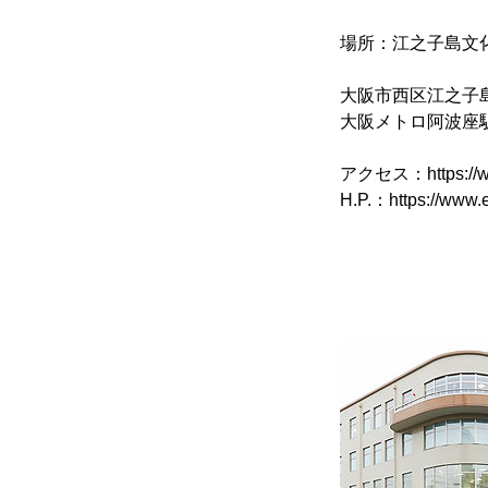
場所：江之子島文
大阪市西区江之子島
大阪メトロ阿波座駅
アクセス：https://www.
H.P.：https://www.e