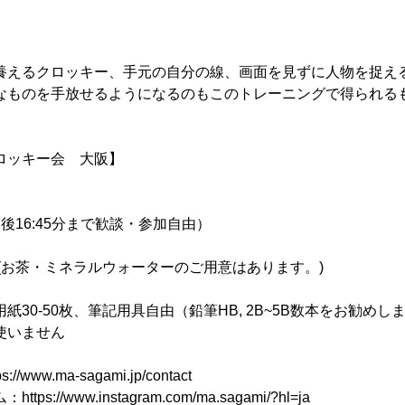
養えるクロッキー、手元の自分の線、画面を見ずに人物を捉え
なものを手放せるようになるのもこのトレーニングで得られる
ロッキー会 大阪】
 （終了後16:45分まで歓談・参加自由）
 (お茶・ミネラルウォーターのご用意はあります。)
紙30-50枚、筆記用具自由（鉛筆HB, 2B~5B数本をお勧めし
使いません
www.ma-sagami.jp/contact
s://www.instagram.com/ma.sagami/?hl=ja