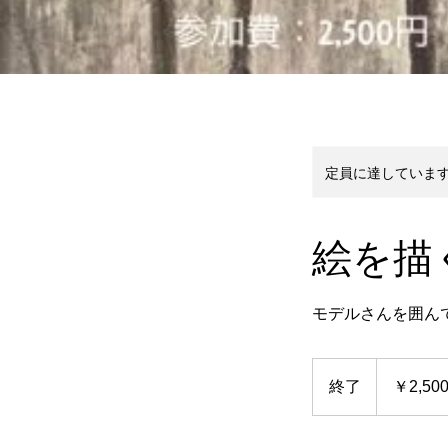
定員に達していま
絵を描
モデルさんを囲ん
2,500
円
終了
終
￥2,50
了