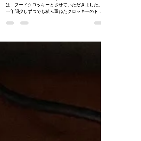
を試す。
今年も年の最後のちいさなクロッキー会 第九回
は、ヌードクロッキーとさせていただきました。
一年間少しずつでも積み重ねたクロッキーのトレ
ーニング。2025年の総まとめとして、力量を自問
自答するためにもヌードモデルと向き合います。
今回は私を含めて11名の参加となりました。 何が
足りないか、どう描きたいか、作品にどう反映さ
せることができたか、私はそんなことを考えなが
ら復習のようにモデルに向かい、描き始めまし
た。 ma.sagami この場所では、手取り足取りはあ
りませんが、そういうのが苦手な方々が、自分の
鍛錬のために集まる場として存在できたことがあ
りがたく、参加者の皆さまに感謝しています。 以
下、参加メンバーの作品を投稿いたしますので、
御覧ください。 それぞれの名前からリンクに飛べ
ますので、ぜひフォローをお願いいたします。展
示やお仕事のご依頼はそちらから直接お願いいた
します。 ※転載転用はご遠慮くださいませ。
S.ikeuchi M.sasaki S.kimura Quenta Y.fujino
Mackey Chie MI-yo S.N Junich