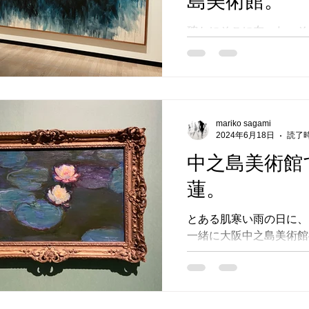
島美術館。
確かにそこに在った、そ
探りで表現し続けた作家
痕跡を目の当たりにした
た。 木下佳通代を知ら
そもこの展示のチラシを
奥がぞわぞわしていました
mariko sagami
2024年6月18日
読了時
中之島美術館
蓮。
とある肌寒い雨の日に、
一緒に大阪中之島美術館
背の高いビルとたくさん
てテクテクとふたり、川
っ黒な箱の前に到着し、
Claude Mnonet: Journey t