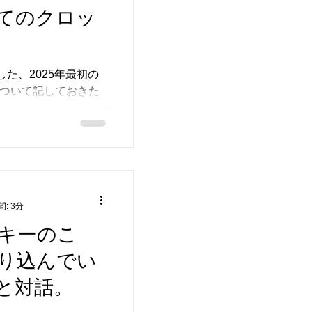
なちいさな会です。
てのクロッ
の違いというより、
役割に忙しい女性作
のがそもそも私の中
お子様のお預かりも
した、2025年最初の
した。そしてできる
ついて記しておきた
リットや活躍の場が
となります今回は、
思いを少しずつ成長
トの声が上がった前
 ma.sagami ち
コスチュームモデル
ロッキー会のブログ
いすることになりま
、たくさんの方にご
で...
了しています。た
理ができなかっ
: 3分
ん。 11月のこちらの
キーのこ
いうことで、まずこち
ます。肉体を物体と
り込んでい
と対話。