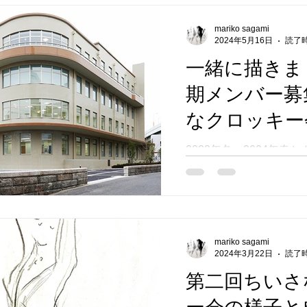
mariko sagami
2024年5月16日
読了時
一緒に描きま
期メンバー募
なクロッキー
夏。
2023年冬、2024年春
し、皆様と有意義な時間
きました。第三回、一度
を優先に10名限定の募集
6月2日日曜日、大阪江
ーにてモデルさんを迎え
mariko sagami
なで描きましょう。...
2024年3月22日
読了時
第二回ちいさ