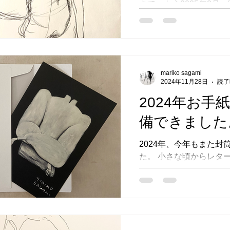
さて、もう2025年2月
のまま年を越してしまいま
8日に開催いたしました、
さなクロッキー会につい
思います。 第五回目と
クロッキーということで
mariko sagami
依頼して私を含めて...
2024年11月28日
読了
2024年お手
備できました
2024年、今年もまた封
た。 小さな頃からレタ
でした。手紙はもっと好
頃は雑誌を切り取ったり
筒を作って友人に送った
裏に絵を描いたり雑誌の
ュしてオリジナルレターセ