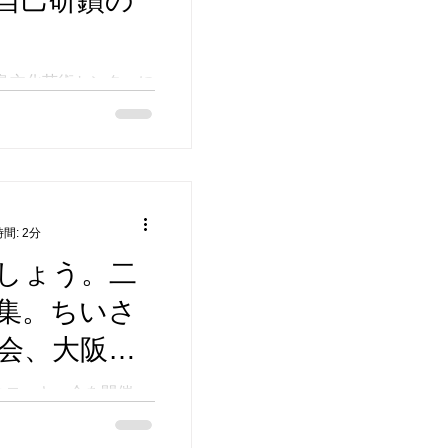
自己研鑽の
子島文化芸術センターに
クロッキー会が無事
ークショップでも講座
囲んで絵を描こうと
、「好きなように」
い、とお伝えしたと
りま...
間: 2分
しょう。二
集。ちいさ
会、大阪の
のクロッキー会を開催
と有意義な時間を共
。第二回、一度ご参