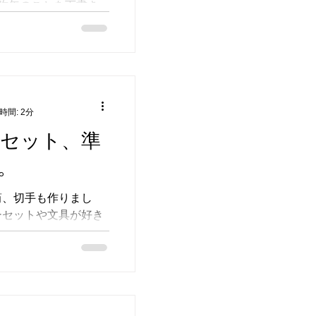
、昨年のことを下書き
した。2024年12月
2024年最後のちい
て記しておきたいと
なります今回は、裸婦
ヌードモデルさんを
時間: 2分
紙セット、準
。
筒、切手も作りまし
ーセットや文具が好き
きでした。高校生の
バンドのチラシで封
り、ヘンテコな紙の
切り抜きをコラージ
ットを...