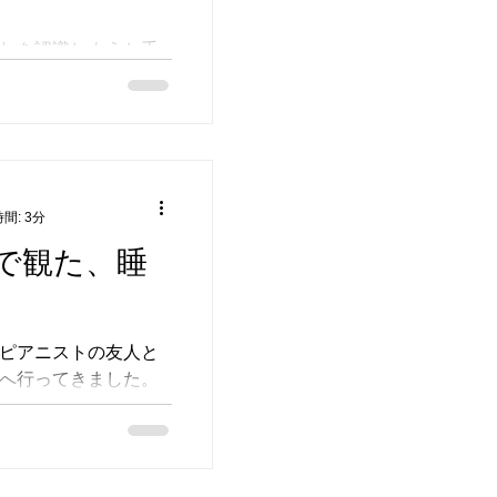
れを認識しようと手
、木下佳通代。その
、そんな展示でし
なかったわたしは そも
見たときから、胸の
。...
間: 3分
で観た、睡
ピアニストの友人と
へ行ってきました。
の傘の波、間を縫っ
を見て歩きながら真
モネ-連作の情景-
o Series...