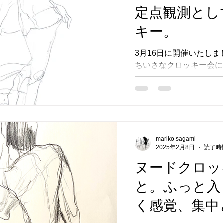
ていこうという、ちいさ
定点観測とし
女性だからという性別上
微力ながら、それぞれの
キー。
家の応援をしたいという
にあって、参加者さんの
3月16日に開催いたしま
一緒にさせていただきま
ちいさなクロッキー会に
だけそれぞれの女性にメ
いと思います。第六回目
あること、ちいさな私の
参加メンバーからリピー
させられたらと考えています。
回のヌードモデルの方に
なみに第八回ちいさなク
（服を着ている）もお願
は書けていないのですが
した。私を含めて10名参加
参加いただき、無事に終
mariko sagami
だ、私の力では写真の整
2025年2月8日
読了時間
た。。。申し訳ありませ
ヌードクロッ
会は私を含めて5名、と
らから記事を公開いたし
と。ふっと入
して視るような、そ
く感覚、集中