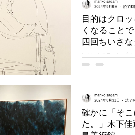
mariko sagami
2024年9月9日
読了時間
目的はクロッ
くなることで
四回ちいさな
会 大阪の秋
いよいよクロッキー会も
た。継続は力なり、と言
もあるように、目的は「
なること」ではないのです。
日曜日、大阪江之子島文
モデルさんを迎えてクロ
mariko sagami
きましょう。 今回もその
2024年8月31日
読了時
確かに「そこ
た。」木下佳