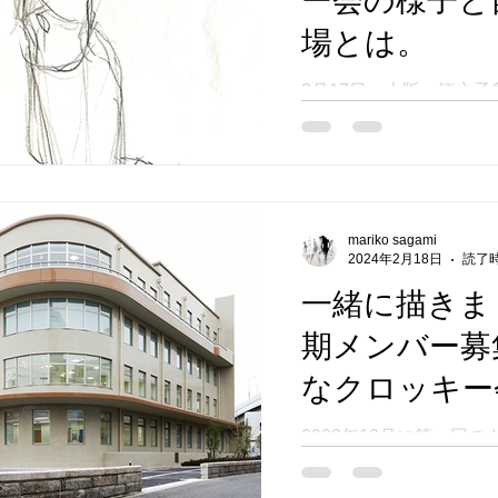
ー会の様子と
場とは。
3月17日、大阪、江之
て開催の第二回ちいさな
終了いたしました。 ワ
でもない、モデルさんを
いう人の集まりですので
「自由に」描いてくださ
mariko sagami
ころでクロッキー会は始ま
2024年2月18日
読了時
一緒に描きま
期メンバー募
なクロッキー
春。
2023年12月に第一回
し、初期メンバーの皆様
有することができました