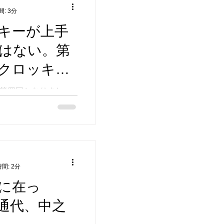
: 3分
キーが上手
はない。第
クロッキー
あります。
第四回となりまし
いますがタイトルに
クロッキーが上手く
 2024年9月29日
化芸術センターにて
ッキーをみんなで描
よう...
間: 2分
に在っ
通代、中之