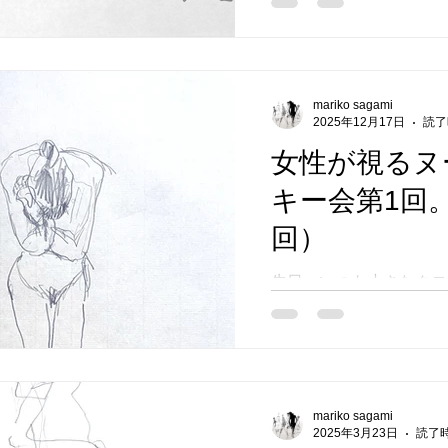
キーのトレーニング。20
て、力量を自問自答する
ルと向き合います。今回
参加となりました。 何
きたいか、作品にどう反
mariko sagami
2025年12月17日
読了
たか、私はそんなことを
うにモデルに向かい、描
女性が視るヌ
ma.sagami この場
キー会第1回。
りませんが、そういうの
分の鍛錬のために集まる
回）
ことがありがたく、参加
ています。 以下、参加
先日、いつも小さなクロ
いたしますので、御覧く
ださっている女性にお声
名前からリンクに飛べま
デルを描くヌードクロッ
ーをお願いいたします。
致しました。第1回女性
頼はそちらから直接お願
ー会です。（ちいさなク
載転用はご遠慮くださいませ。
ては、第8.5回としま
M.sasaki S.kimura Quent
mariko sagami
を持って、ヌードの女性
2025年3月23日
読了時
Chie MI-yo S.N Junich