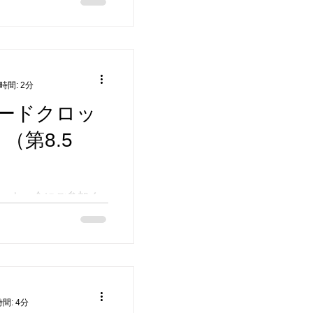
25年の総まとめとし
ためにもヌードモデ
は私を含めて11名の
が足りないか、どう描
映させることができ
時間: 2分
考えながら復習のよ
き始めました。
ードクロッ
所では、手取り足取りはあ
（第8.5
が苦手な方々が、自
場として存在できた
者の皆さまに感謝し
メンバーの作品を投稿
ッキー会にご参加く
ださい。 それぞれの
をかけて、知人のモ
すので、ぜひフォロ
キー会を11月に開催
展示やお仕事のご依
が視るヌードクロッキ
いいたします。 ※転
ロッキー会としまし
 S.ikeuchi
した。）それぞれの目的
a Y.fujino Mackey
を女性の視点で描い
間: 4分